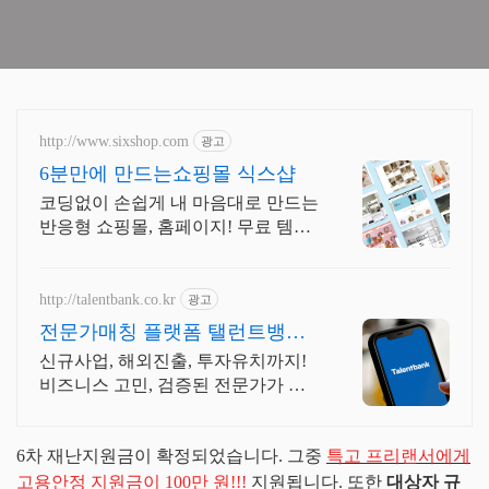
http://www.sixshop.com
광고
6분만에 만드는쇼핑몰 식스샵
코딩없이 손쉽게 내 마음대로 만드는
반응형 쇼핑몰, 홈페이지! 무료 템플
릿!
http://talentbank.co.kr
광고
전문가매칭 플랫폼 탤런트뱅크
고경력 전문가 1.9만명보유
신규사업, 해외진출, 투자유치까지!
비즈니스 고민, 검증된 전문가가 직
접 해결! 기획만 있고 실행이 안 될
때! 정체된 프로젝트를 베테랑의 노
6차 재난지원금이 확정되었습니다. 그중
특고 프리랜서에게
하우로 뚫어보세요.
고용안정 지원금이 100만 원!!!
지원됩니다. 또한
대상자 규