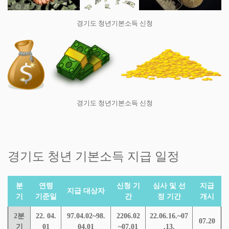
경기도 청년기본소득 신청
경기도 청년기본소득 신청
경기도 청년 기본소득 지급 일정
분
연령
신청 기
심사 및 선
지급
지급 대상자
기
기준일
간
정 기간
개시
2분
22. 04.
97.04.02~98.
2206.02
22.06.16.~07
07.20
기
01
04.01
~07.01
.13.