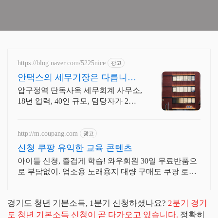
https://blog.naver.com/5225nice
광고
안택스의 세무기장은 다릅니다
2인 담당 케어로 즉시 소통
압구정역 단독사옥 세무회계 사무소,
18년 업력, 40인 규모, 담당자가 2명
기장계약시 부가가치세 신고 무료/
기장료 1개월 무료/ 소급 기장료 무
료.
http://m.coupang.com
광고
신청 쿠팡 유익한 교육 콘텐츠
아이들 신청, 즐겁게 학습! 와우회원 30일 무료반품으
로 부담없이. 업소용 노래용지 대량 구매도 쿠팡 로켓
배송으로 빠르고 간편하게 준비하세요.
경기도 청년 기본소득, 1분기 신청하셨나요?
2분기 경기
도
청년 기본소득 신청이 곧 다가오고 있습니다.
정확히