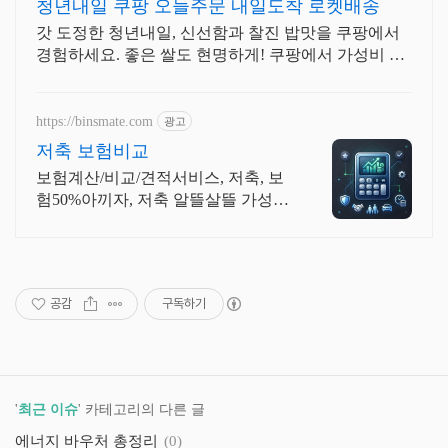
청년내일 쿠팡 오늘주문 내일도착 로켓배송
갓 도정한 청년내일, 신선함과 찰진 밥맛을 쿠팡에서
경험하세요. 좋은 쌀도 현명하게! 쿠팡에서 가성비 좋
은 백미를 구매하고 적립 혜택 받으세요.
https://binsmate.com
광고
저축 보험비교
보험계산/비교/견적서비스, 저축, 보
험50%아끼자, 저축 알뜰살뜰 가성비
보험 찾기, 보험 가입의 시작은 내보
험료계산이 먼저!
공감
구독하기
'
최근 이슈
' 카테고리의 다른 글
에너지 바우처 총정리
(0)